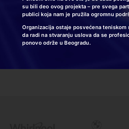
su bili deo ovog projekta – pre svega par
publici koja nam je pružila ogromnu podr
Organizacija ostaje posvećena teniskom ra
da radi na stvaranju uslova da se profesio
ponovo održe u Beogradu.
10.11.24
Spektakl za kraj velikog teniskog
turnira u Beogradu