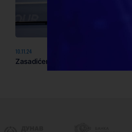
10.11.24
Zasadićemo 6120 novih sadnica