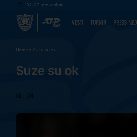
Skip
02-09. novembar
to
content
VESTI
TURNIR
PRESS MED
Home
»
Suze su ok
Suze su ok
08.11.24