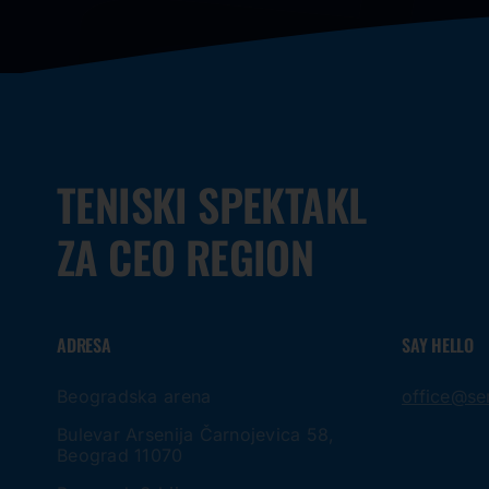
TENISKI SPEKTAKL
ZA CEO REGION
ADRESA
SAY HELLO
Beogradska arena
office@se
Bulevar Arsenija Čarnojevica 58,
Beograd 11070