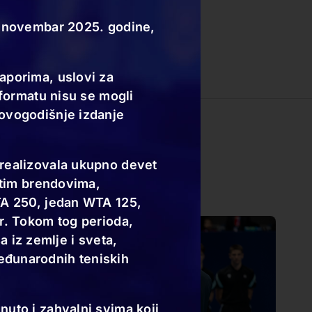
za novembar 2025. godine,
aporima, uslovi za
 formatu nisu se mogli
 ovogodišnje izdanje
 realizovala ukupno devet
čitim brendovima,
TA 250, jedan WTA 125,
ir. Tokom tog perioda,
sa iz zemlje i sveta,
eđunarodnih teniskih
nuto i zahvalni svima koji