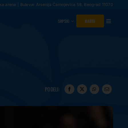
a arena | Bulevar Arsenija Čarnojevica 58, Beograd 11070
SRPSKI
KARTE
PODELI: