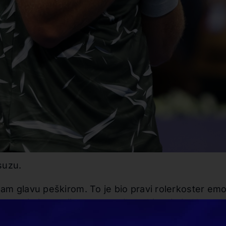
suzu.
o sam glavu peškirom. To je bio pravi rolerkoster em
 na kraju i emocije su proradile“, objasnio je Hamad.