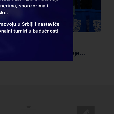
tnerima, sponzorima i
šku.
zvoju u Srbiji i nastaviće
nalni turniri u budućnosti
09.11.24
Novak obično osvaja trofeje…