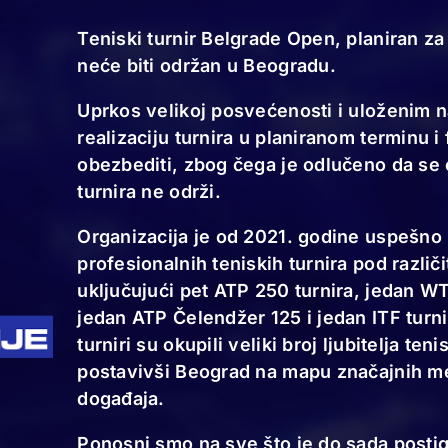
Teniski turnir Belgrade Open, planiran 
neće biti održan u Beogradu.
Uprkos velikoj posvećenosti i uloženim n
realizaciju turnira u planiranom terminu i
obezbediti, zbog čega je odlučeno da se
turnira ne održi.
Organizacija je od 2021. godine uspešno
profesionalnih teniskih turnira pod razli
uključujući pet ATP 250 turnira, jedan W
jedan ATP Čelendžer 125 i jedan ITF turn
turniri su okupili veliki broj ljubitelja teni
postavivši Beograd na mapu značajnih m
događaja.
Ponosni smo na sve što je do sada postig