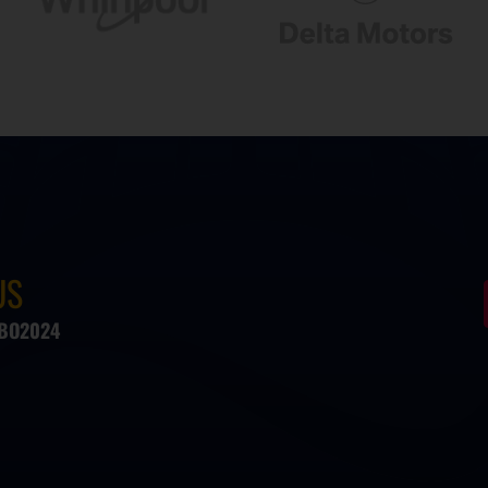
US
#BO2024