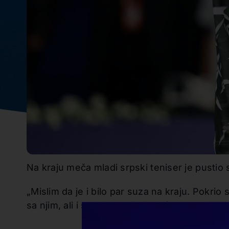
Na kraju meča mladi srpski teniser je pustio 
„Mislim da je i bilo par suza na kraju. Pokri
sa njim, ali i sa sobom. Planulo je sve u meni