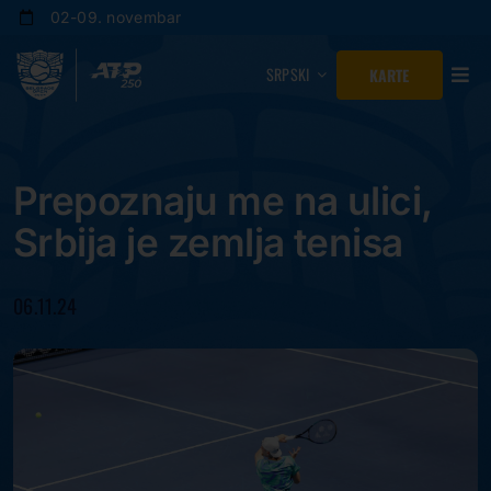
Skip
02-09. novembar
to
content
SRPSKI
KARTE
Prepoznaju me na ulici,
Srbija je zemlja tenisa
06.11.24