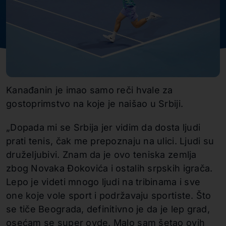
Kanađanin je imao samo reči hvale za
gostoprimstvo na koje je naišao u Srbiji.
„Dopada mi se Srbija jer vidim da dosta ljudi
prati tenis, čak me prepoznaju na ulici. Ljudi su
druželjubivi. Znam da je ovo teniska zemlja
zbog Novaka Đokovića i ostalih srpskih igrača.
Lepo je videti mnogo ljudi na tribinama i sve
one koje vole sport i podržavaju sportiste. Što
se tiče Beograda, definitivno je da je lep grad,
osećam se super ovde. Malo sam šetao ovih