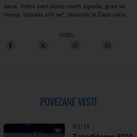
dana. Video sam dosta novih zgrada, grad se
menja, dopada smi se“, objasnio je Šapovalov.
PODELI:
POVEZANE VESTI
10.11.24
Zasadićemo 6120