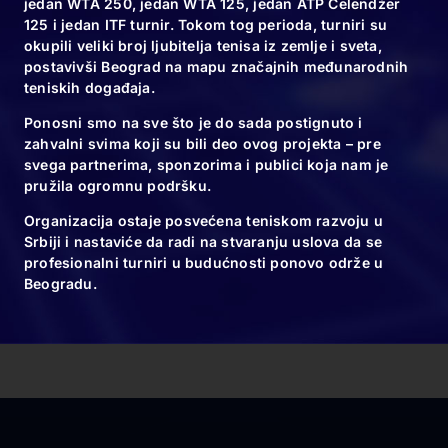
jedan WTA 250, jedan WTA 125, jedan ATP Čelendžer
125 i jedan ITF turnir. Tokom tog perioda, turniri su
okupili veliki broj ljubitelja tenisa iz zemlje i sveta,
postavivši Beograd na mapu značajnih međunarodnih
teniskih događaja.
Ponosni smo na sve što je do sada postignuto i
zahvalni svima koji su bili deo ovog projekta – pre
svega partnerima, sponzorima i publici koja nam je
pružila ogromnu podršku.
Organizacija ostaje posvećena teniskom razvoju u
Srbiji i nastaviće da radi na stvaranju uslova da se
profesionalni turniri u budućnosti ponovo održe u
Beogradu.