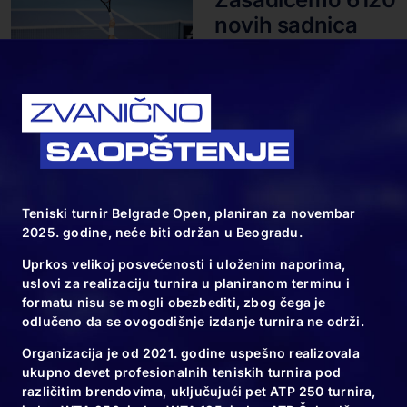
novih sadnica
10.11.24
Spektakl za kraj
velikog teniskog
turnira u
Teniski turnir Belgrade Open, planiran za novembar
2025. godine, neće biti održan u Beogradu.
Beogradu
Uprkos velikoj posvećenosti i uloženim naporima,
uslovi za realizaciju turnira u planiranom terminu i
formatu nisu se mogli obezbediti, zbog čega je
09.11.24
odlučeno da se ovogodišnje izdanje turnira ne održi.
Novak obično
Organizacija je od 2021. godine uspešno realizovala
osvaja trofeje…
ukupno devet profesionalnih teniskih turnira pod
različitim brendovima, uključujući pet ATP 250 turnira,