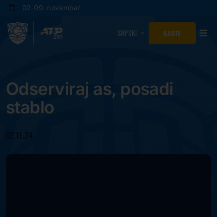
Skip
02-09. novembar
to
content
SRPSKI
KARTE
Odserviraj as, posadi
stablo
07.11.24