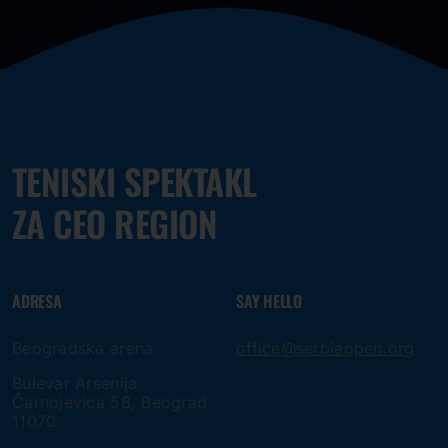
TENISKI SPEKTAKL
ZA CEO REGION
ADRESA
SAY HELLO
Beogradska arena
office@serbiaopen.org
Bulevar Arsenija
Čarnojevica 58, Beograd
11070