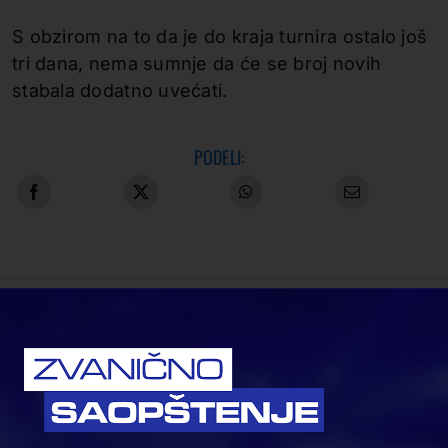
S obzirom na to da je do kraja turnira ostalo još
tri dana, nema sumnje da će se broj novih
stabala dodatno uvećati.
PODELI:
POVEZANE VESTI