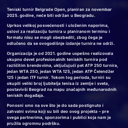
10.11.24
Teniski turnir Belgrade Open, planiran za novembar
Zasadićemo 6120
2025. godine, neće biti održan u Beogradu.
novih sadnica
Uprkos velikoj posvećenosti i uloženim naporima,
uslovi za realizaciju turnira u planiranom terminu i
formatu nisu se mogli obezbediti, zbog čega je
odlučeno da se ovogodišnje izdanje turnira ne održi.
10.11.24
Organizacija je od 2021. godine uspešno realizovala
ukupno devet profesionalnih teniskih turnira pod
Spektakl za kraj
različitim brendovima, uključujući pet ATP 250 turnira,
velikog teniskog
jedan WTA 250, jedan WTA 125, jedan ATP Čelendžer
125 i jedan ITF turnir. Tokom tog perioda, turniri su
turnira u
okupili veliki broj ljubitelja tenisa iz zemlje i sveta,
Beogradu
postavivši Beograd na mapu značajnih međunarodnih
teniskih događaja.
Ponosni smo na sve što je do sada postignuto i
09.11.24
zahvalni svima koji su bili deo ovog projekta – pre
svega partnerima, sponzorima i publici koja nam je
Novak obično
pružila ogromnu podršku.