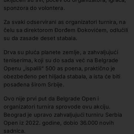
sponzora do volontera.
Za svaki odservirani as organizatori turnira, na
čelu sa direktorom Đorđem Đokovićem, odlučili
su da zasade deset stabala.
Drva su pluća planete zemlje, a zahvaljujući
teniserima, koji su do sada već na Belgrade
Openu „ispalili“ 500 as poena, praktično je
obezbeđeno pet hiljada stabala, a ista će biti
posađena širom Srbije.
Ovo nije prvi put da Belgrade Open i
organizatori turnira sprovode ovu akciju.
Beograd je upravo zahvaljujući turniru Serbia
Open iz 2022. godine, dobio 36.000 novih
sadnica.