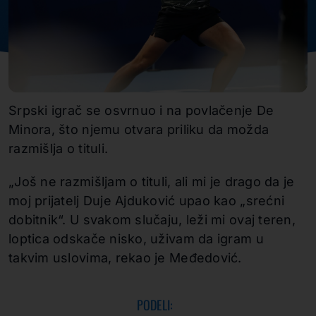
Srpski igrač se osvrnuo i na povlačenje De
Minora, što njemu otvara priliku da možda
razmišlja o tituli.
„Još ne razmišljam o tituli, ali mi je drago da je
moj prijatelj Duje Ajduković upao kao „srećni
dobitnik“. U svakom slučaju, leži mi ovaj teren,
loptica odskače nisko, uživam da igram u
takvim uslovima, rekao je Međedović.
PODELI: