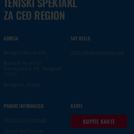
TENISKI SPEKTAKL
ZA CEO REGION
ADRESA
SAY HELLO
Beogradska arena
office@serbiaopen.org
Bulevar Arsenija
Čarnojevica 58, Beograd
11070
Beograd, Srbija
PRAVNE INFORMACIJE
KARTE
Politika privatnosti
KUPITE KARTE
Uslovi korišćenja