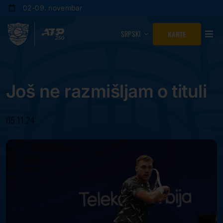
Skip
02-09. novembar
to
content
SRPSKI
KARTE
Još ne razmišljam o tituli
05.11.24