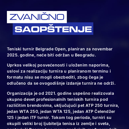
10.11.24
Spektakl za kraj
velikog teniskog
turnira u
Beogradu
Teniski turnir Belgrade Open, planiran za novembar
2025. godine, neće biti održan u Beogradu.
09.11.24
Uprkos velikoj posvećenosti i uloženim naporima,
uslovi za realizaciju turnira u planiranom terminu i
Novak obično
formatu nisu se mogli obezbediti, zbog čega je
osvaja trofeje…
odlučeno da se ovogodišnje izdanje turnira ne održi.
Organizacija je od 2021. godine uspešno realizovala
ukupno devet profesionalnih teniskih turnira pod
različitim brendovima, uključujući pet ATP 250 turnira,
jedan WTA 250, jedan WTA 125, jedan ATP Čelendžer
125 i jedan ITF turnir. Tokom tog perioda, turniri su
okupili veliki broj ljubitelja tenisa iz zemlje i sveta,