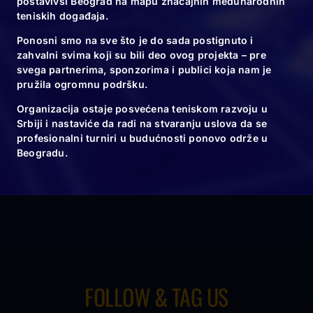
postavivši Beograd na mapu značajnih međunarodnih
teniskih događaja.
Ponosni smo na sve što je do sada postignuto i
zahvalni svima koji su bili deo ovog projekta – pre
svega partnerima, sponzorima i publici koja nam je
pružila ogromnu podršku.
Organizacija ostaje posvećena teniskom razvoju u
Srbiji i nastaviće da radi na stvaranju uslova da se
profesionalni turniri u budućnosti ponovo održe u
Beogradu.
FOLLOW & TAG US