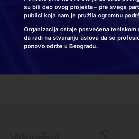
su bili deo ovog projekta – pre svega par
publici koja nam je pružila ogromnu podr
Organizacija ostaje posvećena teniskom ra
da radi na stvaranju uslova da se profesio
ponovo održe u Beogradu.
10.11.24
Spektakl za kraj velikog teniskog
turnira u Beogradu