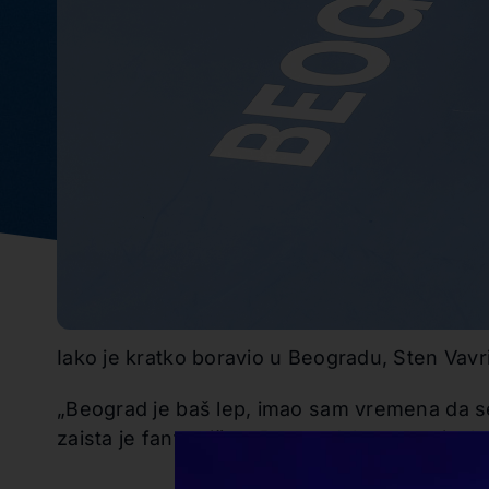
Iako je kratko boravio u Beogradu, Sten Vav
„Beograd je baš lep, imao sam vremena da se 
zaista je fantastična. Beogradska arena izgle