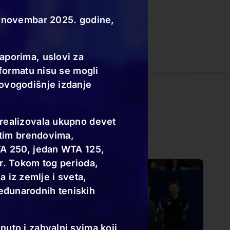
za novembar 2025. godine,
aporima, uslovi za
 formatu nisu se mogli
 ovogodišnje izdanje
 realizovala ukupno devet
čitim brendovima,
TA 250, jedan WTA 125,
ir. Tokom tog perioda,
sa iz zemlje i sveta,
eđunarodnih teniskih
nuto i zahvalni svima koji