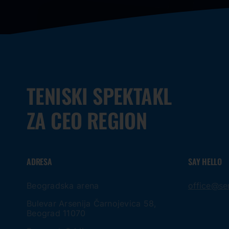
TENISKI SPEKTAKL
ZA CEO REGION
ADRESA
SAY HELLO
Beogradska arena
office@se
Bulevar Arsenija Čarnojevica 58,
Beograd 11070