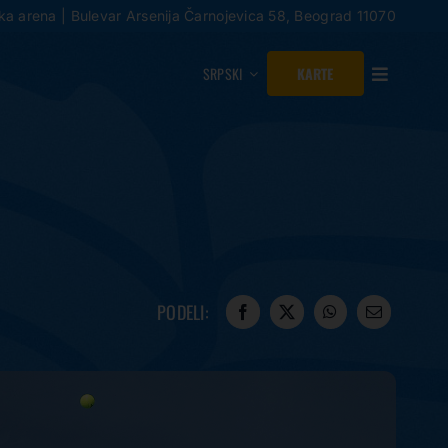
a arena | Bulevar Arsenija Čarnojevica 58, Beograd 11070
SRPSKI
KARTE
PODELI: