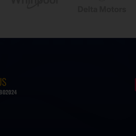
US
#BO2024