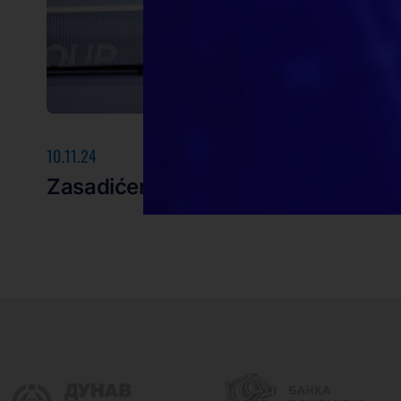
10.11.24
Zasadićemo 6120 novih sadnica