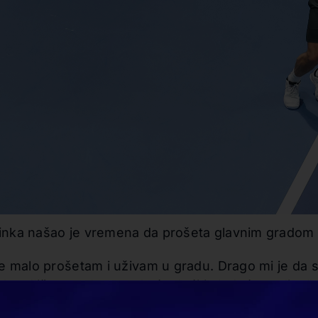
rinka našao je vremena da prošeta glavnim gradom 
malo prošetam i uživam u gradu. Drago mi je da sam
da odlično, nadam se da ću doći i sledeće godine“, 