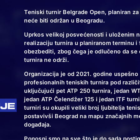
Teniski turnir Belgrade Open, planiran 
neće biti održan u Beogradu.
Uprkos velikoj posvećenosti i uloženim n
realizaciju turnira u planiranom terminu i
obezbediti, zbog čega je odlučeno da se
turnira ne održi.
Organizacija je od 2021. godine uspešno
profesionalnih teniskih turnira pod razli
uključujući pet ATP 250 turnira, jedan W
jedan ATP Čelendžer 125 i jedan ITF turn
turniri su okupili veliki broj ljubitelja teni
postavivši Beograd na mapu značajnih m
događaja.
Ponosni smo na sve što je do sada postig