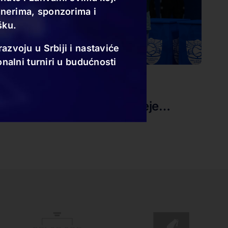
tnerima, sponzorima i
šku.
zvoju u Srbiji i nastaviće
nalni turniri u budućnosti
09.11.24
Novak obično osvaja trofeje…