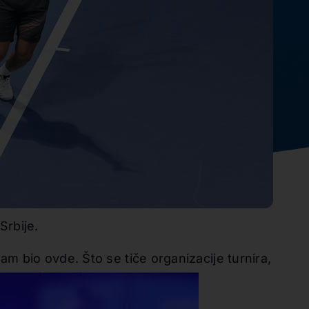
Srbije.
 bio ovde. Što se tiče organizacije turnira,
rekao je Vavrinka.