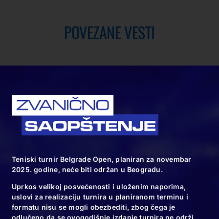
POVEZANE VESTI
10.11.24
Zasadićemo 6120
novih sadnica
10.11.24
Teniski turnir Belgrade Open, planiran za novembar
2025. godine, neće biti održan u Beogradu.
Spektakl za kraj
Uprkos velikoj posvećenosti i uloženim naporima,
velikog teniskog
uslovi za realizaciju turnira u planiranom terminu i
turnira u
formatu nisu se mogli obezbediti, zbog čega je
Beogradu
odlučeno da se ovogodišnje izdanje turnira ne održi.