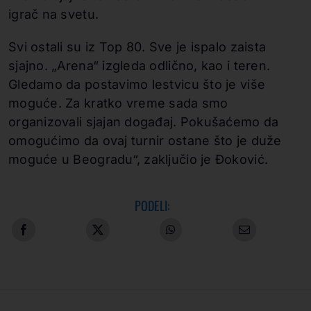
igrač na svetu.
Svi ostali su iz Top 80. Sve je ispalo zaista
sjajno. „Arena“ izgleda odlično, kao i teren.
Gledamo da postavimo lestvicu što je više
moguće. Za kratko vreme sada smo
organizovali sjajan događaj. Pokušaćemo da
omogućimo da ovaj turnir ostane što je duže
moguće u Beogradu“, zaključio je Đoković.
PODELI: