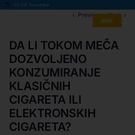
Skip
02-09. novembar
to
Previous
Next
content
SRPSKI
KARTE
DA LI TOKOM MEČA
DOZVOLJENO
KONZUMIRANJE
KLASIČNIH
CIGARETA ILI
ELEKTRONSKIH
CIGARETA?