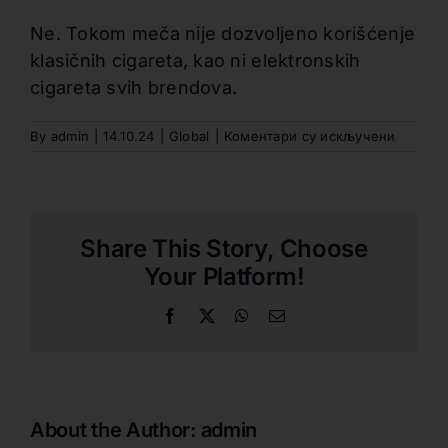
Ne. Tokom meča nije dozvoljeno korišćenje
klasičnih cigareta, kao ni elektronskih
cigareta svih brendova.
на
By
admin
|
14.10.24
|
Global
|
Коментари су искључени
DA
LI
TOKOM
MEČA
DOZVO
Share This Story, Choose
KONZU
KLASIČ
Your Platform!
CIGARE
ILI
Facebook
X
WhatsApp
Email
ELEKTR
CIGARE
About the Author:
admin