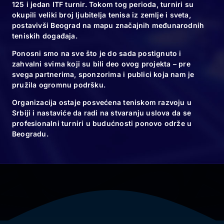
125 i jedan ITF turnir. Tokom tog perioda, turniri su
okupili veliki broj ljubitelja tenisa iz zemlje i sveta,
postavivši Beograd na mapu značajnih međunarodnih
FOLLOW & TAG US
teniskih događaja.
Ponosni smo na sve što je do sada postignuto i
zahvalni svima koji su bili deo ovog projekta – pre
#BELGRADEOPEN2024 | #BO2024
svega partnerima, sponzorima i publici koja nam je
pružila ogromnu podršku.
Organizacija ostaje posvećena teniskom razvoju u
KUPITE KARTE
Srbiji i nastaviće da radi na stvaranju uslova da se
profesionalni turniri u budućnosti ponovo održe u
Beogradu.