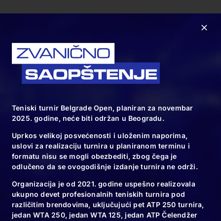
Teniski turnir Belgrade Open, planiran za novembar
2025. godine, neće biti održan u Beogradu.
Uprkos velikoj posvećenosti i uloženim naporima,
uslovi za realizaciju turnira u planiranom terminu i
formatu nisu se mogli obezbediti, zbog čega je
odlučeno da se ovogodišnje izdanje turnira ne održi.
Organizacija je od 2021. godine uspešno realizovala
ukupno devet profesionalnih teniskih turnira pod
različitim brendovima, uključujući pet ATP 250 turnira,
jedan WTA 250, jedan WTA 125, jedan ATP Čelendžer